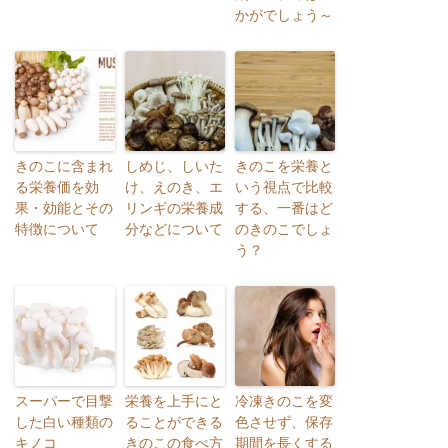
かがでしょう～
きのこに含まれ
しめじ、しいた
きのこを栄養と
る栄養価を効
け、えのき、エ
いう視点で比較
果・効能とその
リンギの栄養成
する、一番はど
特徴について
分などについて
のきのこでしょ
う？
スーパーで目撃
栄養を上手にと
冷凍きのこを変
した白い種類の
ることができる
色させず、保存
キノコ
きのこの食べ方
期間を長くする