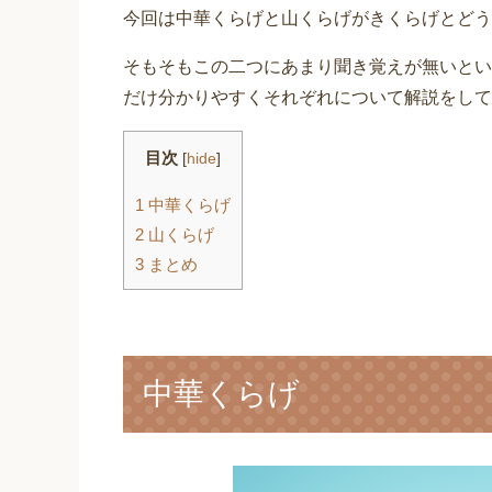
今回は中華くらげと山くらげがきくらげとどう
そもそもこの二つにあまり聞き覚えが無いとい
だけ分かりやすくそれぞれについて解説をして
目次
[
hide
]
1
中華くらげ
2
山くらげ
3
まとめ
中華くらげ