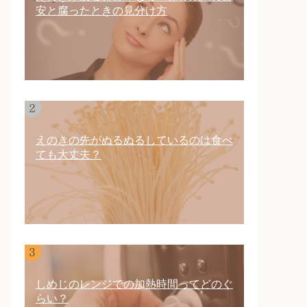
安と腐ったときの見分け方
えのきの先がぬるぬるしているのは食べ
ても大丈夫？
しめじのレンジでの加熱時間ってどのぐ
らい？