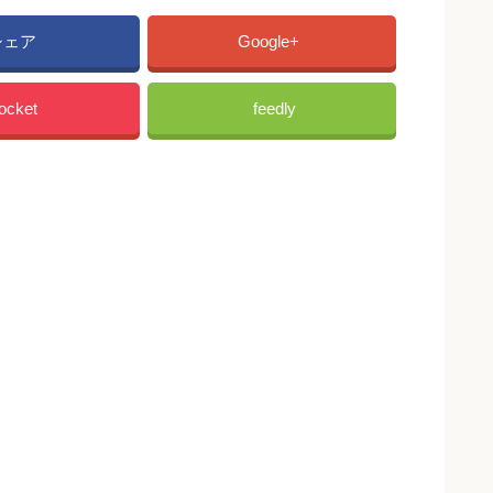
シェア
Google+
ocket
feedly