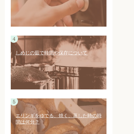
しめじの茹で時間や保存について
エリンギをゆでる、焼く、蒸した時の時
間は何分？