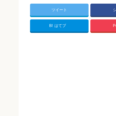
ツイート
B!
はてブ
P