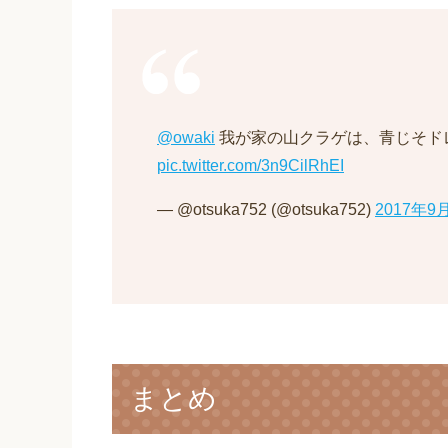
@owaki
我が家の山クラゲは、青じそド
pic.twitter.com/3n9CilRhEI
— @otsuka752 (@otsuka752)
2017年9
まとめ