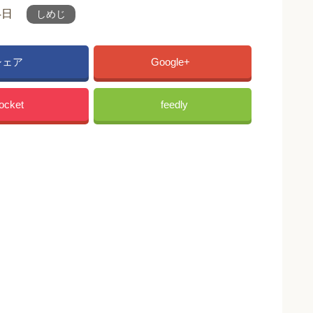
4日
しめじ
シェア
Google+
ocket
feedly