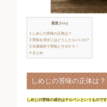
目次
[
hide
]
1
しめじの苦味の正体は？
2
苦味を消すにはどうしたらいいの？
3
冷凍保存で苦味とサヨナラ！
4
まとめ
しめじの苦味の正体は？
しめじの苦味の成分はテルペンというものです