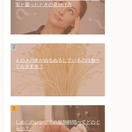
安と腐ったときの見分け方
えのきの先がぬるぬるしているのは食べ
ても大丈夫？
しめじのレンジでの加熱時間ってどのぐ
らい？