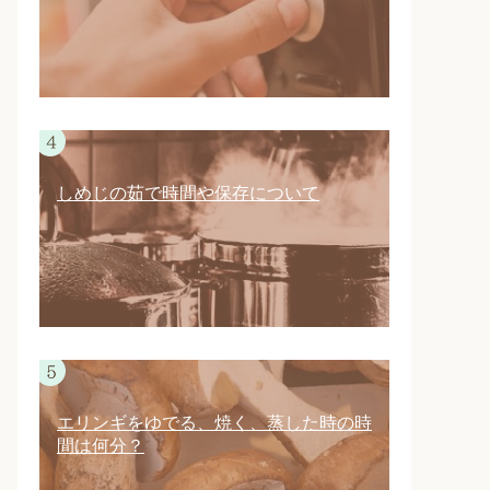
しめじの茹で時間や保存について
エリンギをゆでる、焼く、蒸した時の時
間は何分？