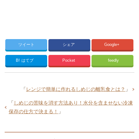
ツイート
シェア
Google+
B!
はてブ
Pocket
feedly
「
レンジで簡単に作れるしめじの離乳食とは？
」
「
しめじの苦味を消す方法あり！水分を含ませない冷凍
保存の仕方で決まる！
」