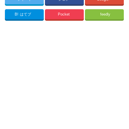
B!
はてブ
Pocket
feedly