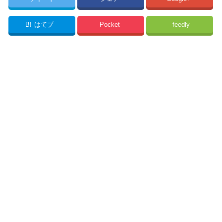
B!
はてブ
Pocket
feedly