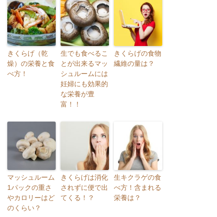
きくらげ（乾
生でも食べるこ
きくらげの食物
燥）の栄養と食
とが出来るマッ
繊維の量は？
べ方！
シュルームには
妊婦にも効果的
な栄養が豊
富！！
マッシュルーム
きくらげは消化
生キクラゲの食
1パックの重さ
されずに便で出
べ方！含まれる
やカロリーはど
てくる！？
栄養は？
のくらい？