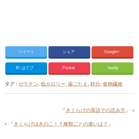
ツイート
シェア
Google+
B!
はてブ
Pocket
feedly
タグ :
ゼラチン
,
低カロリー
,
歯ごたえ
,
鉄分
,
食物繊維
「
きくらげの英語での読み方
」
「
きくらげはきのこ！？種類ごとの違いは？
」