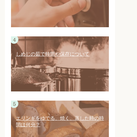
しめじの茹で時間や保存について
エリンギをゆでる、焼く、蒸した時の時
間は何分？