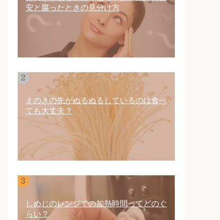
安と腐ったときの見分け方
えのきの先がぬるぬるしているのは食べ
ても大丈夫？
しめじのレンジでの加熱時間ってどのぐ
らい？