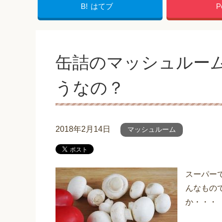
B!
はてブ
P
缶詰のマッシュルー
うなの？
2018年2月14日
マッシュルーム
スーパー
んなもの
か・・・