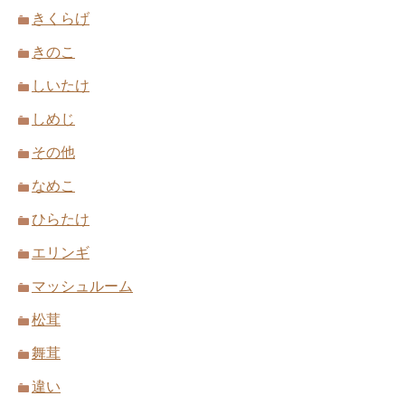
きくらげ
きのこ
しいたけ
しめじ
その他
なめこ
ひらたけ
エリンギ
マッシュルーム
松茸
舞茸
違い