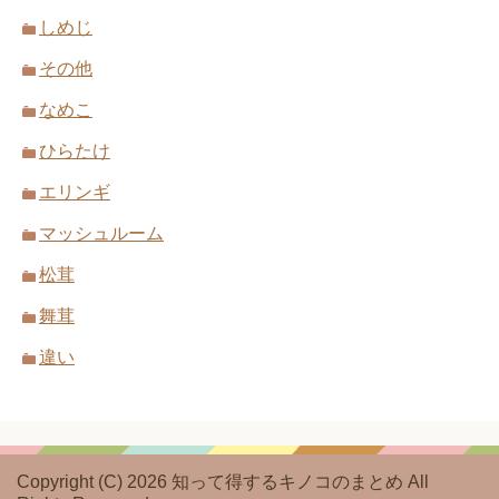
しめじ
その他
なめこ
ひらたけ
エリンギ
マッシュルーム
松茸
舞茸
違い
Copyright (C) 2026 知って得するキノコのまとめ
All