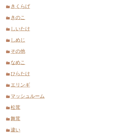
きくらげ
きのこ
しいたけ
しめじ
その他
なめこ
ひらたけ
エリンギ
マッシュルーム
松茸
舞茸
違い