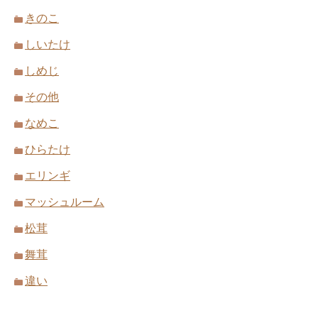
きのこ
しいたけ
しめじ
その他
なめこ
ひらたけ
エリンギ
マッシュルーム
松茸
舞茸
違い