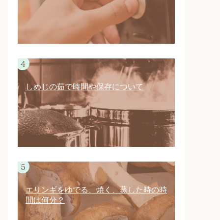
しめじの茹で時間や保存について
エリンギをゆでる、焼く、蒸した時の時
間は何分？