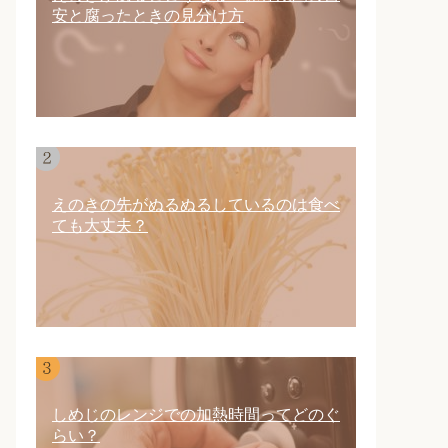
安と腐ったときの見分け方
えのきの先がぬるぬるしているのは食べ
ても大丈夫？
しめじのレンジでの加熱時間ってどのぐ
らい？