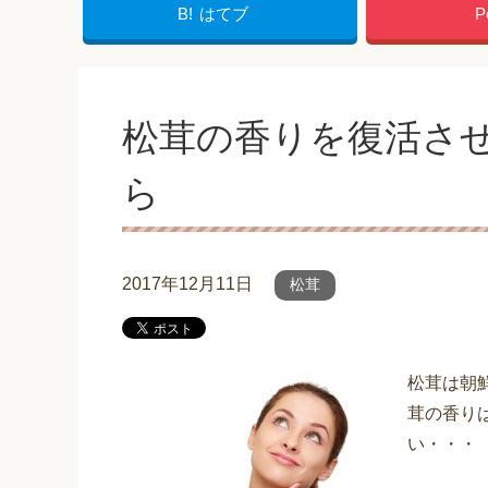
B!
はてブ
P
松茸の香りを復活さ
ら
2017年12月11日
松茸
松茸は朝
茸の香り
い・・・