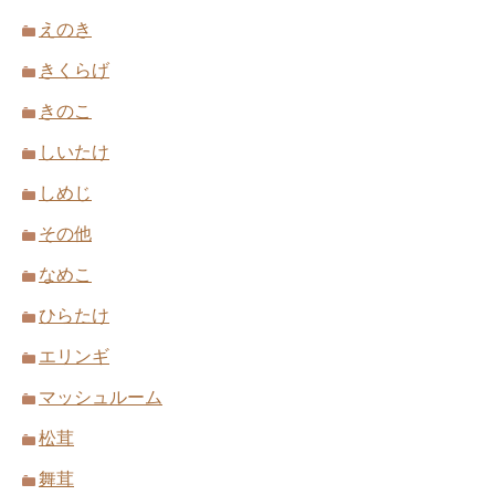
えのき
きくらげ
きのこ
しいたけ
しめじ
その他
なめこ
ひらたけ
エリンギ
マッシュルーム
松茸
舞茸