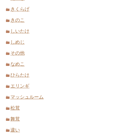
きくらげ
きのこ
しいたけ
しめじ
その他
なめこ
ひらたけ
エリンギ
マッシュルーム
松茸
舞茸
違い