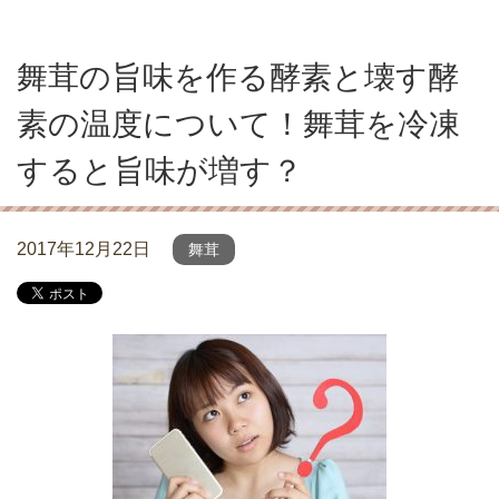
舞茸の旨味を作る酵素と壊す酵
素の温度について！舞茸を冷凍
すると旨味が増す？
2017年12月22日
舞茸