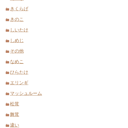
きくらげ
きのこ
しいたけ
しめじ
その他
なめこ
ひらたけ
エリンギ
マッシュルーム
松茸
舞茸
違い